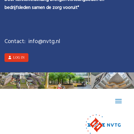
bedrijfsleden samen de zorg vooruit"
Contact:
ofni
@nvtg.nl
LOG IN
Toggle n