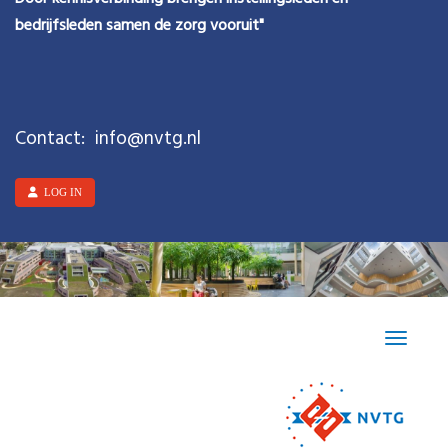
bedrijfsleden samen de zorg vooruit"
Contact:
ofni
@nvtg.nl
LOG IN
Toggle n