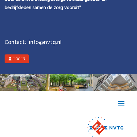
bedrijfsleden samen de zorg vooruit"
Contact:
ofni
@nvtg.nl
LOG IN
Toggle n